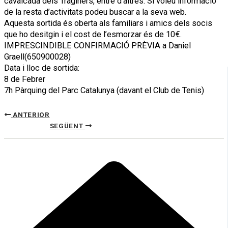
cavalcada dels Traginers, entre d’altres. Si voleu informació
de la resta d’activitats podeu buscar a la seva web.
Aquesta sortida és oberta als familiars i amics dels socis
que ho desitgin i el cost de l’esmorzar és de 10€.
IMPRESCINDIBLE CONFIRMACIÓ PRÈVIA a Daniel
Graell(650900028)
Data i lloc de sortida:
8 de Febrer
7h Pàrquing del Parc Catalunya (davant el Club de Tenis)
ANTERIOR
SEGÜENT